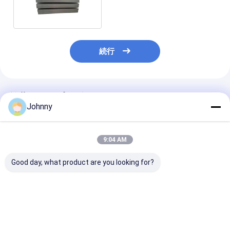
レート販売用
続行
推薦されたプロダクト
Johnny
9:04 AM
Good day, what product are you looking for?
ASTM 304 ミラー仕上
SS316L AISIステンレ
0.1mm ステン
げステンレス鋼板
ス鋼平板 40mm
板
1100mm