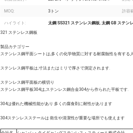
MOQ:
3トン
許容範
ハイライト:
太鋼 SS321 ステンレス鋼板
,
太鋼 GB ステン
321 ステンレス鋼板
製品カテゴリー
ステンレス鋼平面シートは,多くの化学物質に対する耐腐蝕性を有する人
ステンレス鋼平板は,寸法またはミリで厚さで測定されます.
ステンレス鋼平面板の横切り
ステンレス鋼平板304は,ステンレス鋼合金304から作られた平板です.
304は優れた機械性能があり 多くの腐食剤に耐性があります
304ステンレスステールは 衛生や清潔性が重要な場所でも使えます
会社名
シャンシ・タイギャングステンレス・スティール株式会社