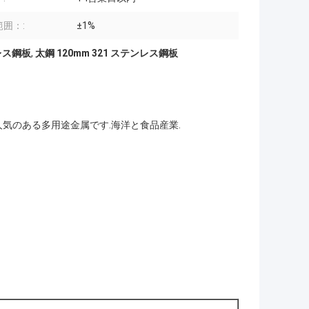
囲：:
±1%
レス鋼板
,
太鋼 120mm 321 ステンレス鋼板
気のある多用途金属です.海洋と食品産業.