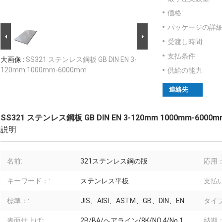
価格:
パッケージの詳細
受渡し時間:
支払条件:
大画像 :
SS321 ステンレス鋼板 GB DIN EN 3-
120mm 1000mm-6000mm
供給の能力:
連絡先
SS321 ステンレス鋼板 GB DIN EN 3-120mm 1000mm-6000m
説明
名前:
321ステンレス鋼の版
応用：
キーワード：:
ステンレス平板
支払い
標準：:
JIS、AISI、ASTM、GB、DIN、EN
タイプ
表面仕上げ::
2B/BA/ヘアライン/8K/NO.4/No.1
納期：