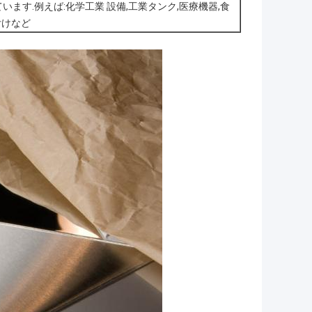
ます.例えば:化学工業 設備,工業タンク,医療機器,食
付けなど