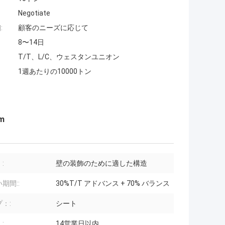
Negotiate
:
顧客のニーズに応じて
8〜14日
T/T、L/C、ウェスタンユニオン
1週あたりの10000トン
m
:
壁の装飾のために適した構造
期間::
30%T/T アドバンス + 70% バランス
：:
シート
:
14営業日以内