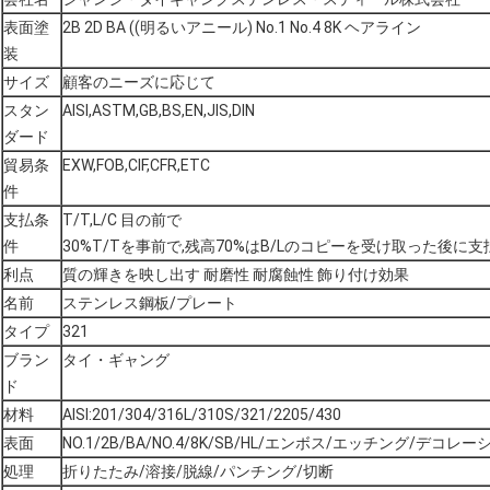
表面塗
2B 2D BA ((明るいアニール) No.1 No.4 8K ヘアライン
装
サイズ
顧客のニーズに応じて
スタン
AISI,ASTM,GB,BS,EN,JIS,DIN
ダード
貿易条
EXW,FOB,CIF,CFR,ETC
件
支払条
T/T,L/C 目の前で
件
30%T/Tを事前で,残高70%はB/Lのコピーを受け取った後に
利点
質の輝きを映し出す 耐磨性 耐腐蝕性 飾り付け効果
名前
ステンレス鋼板/プレート
タイプ
321
ブラン
タイ・ギャング
ド
材料
AISI:201/304/316L/310S/321/2205/430
表面
NO.1/2B/BA/NO.4/8K/SB/HL/エンボス/エッチング/デ
処理
折りたたみ/溶接/脱線/パンチング/切断