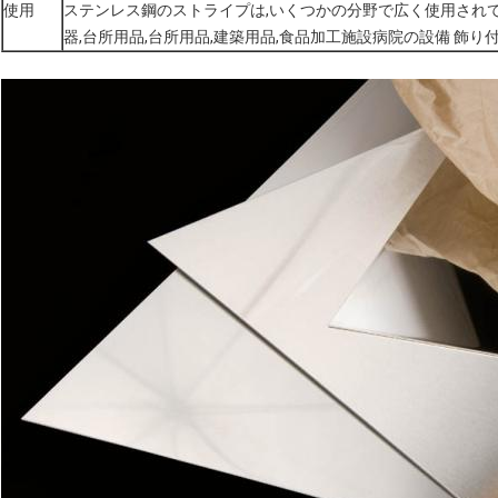
使用
ステンレス鋼のストライプは,いくつかの分野で広く使用されてい
器,台所用品,台所用品,建築用品,食品加工施設病院の設備 飾り