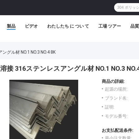
製品
ビデオ
わたしたち に つい て
工場 ツアー
品質
ル材 NO.1 NO.3 NO.4 8K
溶接 316ステンレスアングル材 NO.1 NO.3 NO.4
商品の詳細:
起源の場所:
ブランド名:
証明:
モデル番号:
お支払配送条件:
最小注文数量: