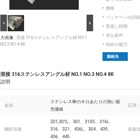
価格:
パッケージの詳細
受渡し時間:
支払条件:
大画像 :
溶接 316ステンレスアングル材 NO.1
NO.3 NO.4 8K
供給の能力:
連絡先
溶接 316ステンレスアングル材 NO.1 NO.3 NO.4 8K
説明
ステンレス棒のキロあたりの熱い販
名前:
応用：
売価格
201,301L、301、310S、316L、
鋼鉄等級::
316、321、436L、304、439、
表面仕
436、445