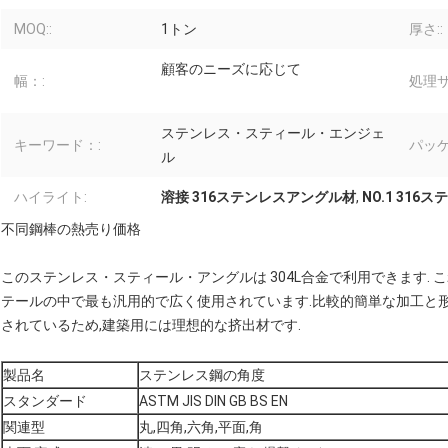
MOQ::
1トン
厚さ::
顧客のニーズに応じて
幅：:
処理サ
ステンレス・スティール・エンジェ
キーワード：:
パッケ
ル
ハイライト:
溶接 316ステンレスアングル材
,
NO.1 31
不同鋼棒の熱売り価格
このステンレス・スティール・アングルは 304L合金で利用できます. 
テールの中で最も汎用的で広く使用されています.比較的簡単な加工と形
されているため,建築用には理想的な挤出材です.
製品名
ステンレス鋼の角度
スタンダード
ASTM JIS DIN GB BS EN
関連型
丸,四角,六角,平面,角