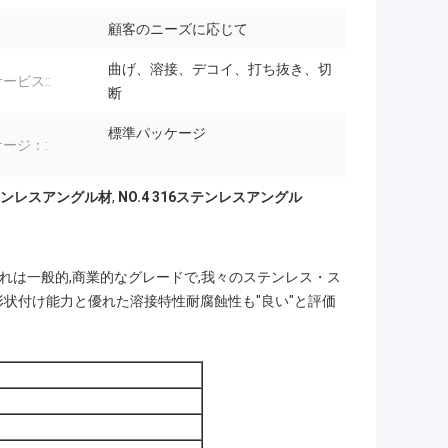
顧客のニーズに応じて
曲げ、溶接、デコイ、打ち抜き、切
ービス::
断
標準パッケージ
ージ：:
6ステンレスアングル材
,
NO.4 316ステンレスアングル
これは一般的,商業的なグレードで,我々のステンレス・ス
状付け能力と優れた溶接特性耐腐蝕性も"良い"と評価