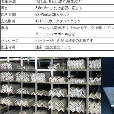
表面 完成
漬け,黒,明るい,磨き,爆撃,など
長さ
5.8m,6m または必要に応じて
価格 期間
EX-Work,FOB,CFR,CIF
支払期間
T/T,L/C,ウェスタンユニオン
市場
ヨーロッパ,南米,アフリカ,オセアニア,米国,ドイツ
ランド,シンガポールなど.
パッケージ
パッケージ付き 輸出標準の木箱です
配達時間
通常は注文量によって