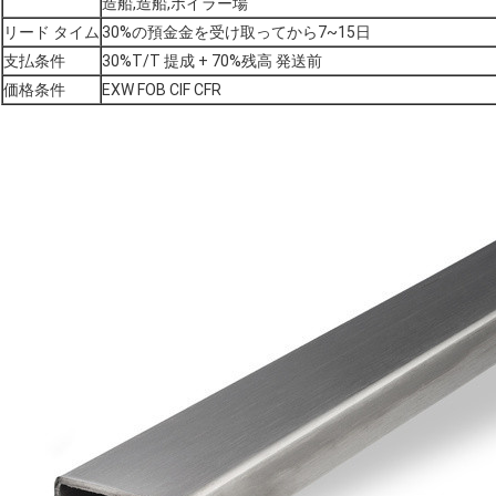
造船,造船,ボイラー場
リード タイム
30%の預金金を受け取ってから7~15日
支払条件
30%T/T 提成 + 70%残高 発送前
価格条件
EXW FOB CIF CFR