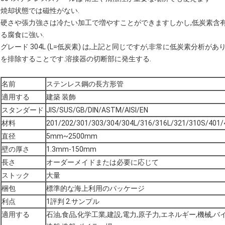
焼却状態では磁性がない.
硬さや張力強さは冷たい加工で増やすことができますしかし,低炭素含
る腐食に強い.
グレード 304L (L=低炭素) は,上記と同じですが,非常に低炭素分析があり
を排除することです.溶接器の切断部に発生する.
名前
ステンレス鋼の長方形管
適用する
建築 装飾
スタンダード
JIS/SUS/GB/DIN/ASTM/AISI/EN
材料
201/202/301/303/304/304L/316/316L/321/310S/401/
直径
5mm~2500mm
壁の厚さ
1.3mm-150mm
長さ
オーダーメイドまたは必要に応じて
ストック
大量
梱包
標準的な海上利用のパッケージ
利点
1評判 2.サンプル
適用する
石油,食品,化学工業,建設,電力,原子力,エネルギー,機械