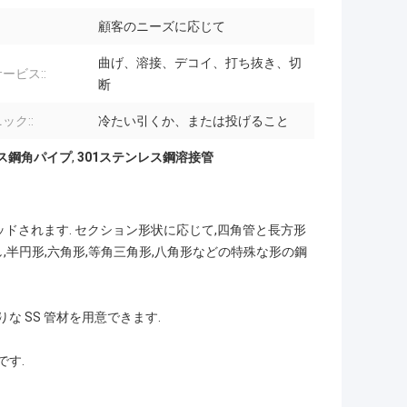
顧客のニーズに応じて
曲げ、溶接、デコイ、打ち抜き、切
ービス::
断
ック::
冷たい引くか、または投げること
レス鋼角パイプ
,
301ステンレス鋼溶接管
ッドされます. セクション形状に応じて,四角管と長方形
半円形,六角形,等角三角形,八角形などの特殊な形の鋼
な SS 管材を用意できます.
です.