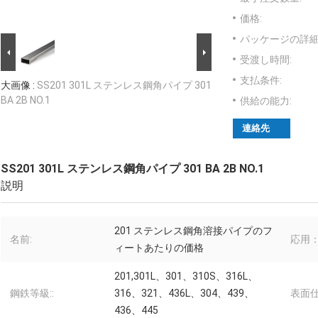
価格:
パッケージの詳細
受渡し時間:
支払条件:
大画像 :
SS201 301L ステンレス鋼角パイプ 301
BA 2B NO.1
供給の能力:
連絡先
SS201 301L ステンレス鋼角パイプ 301 BA 2B NO.1
説明
201 ステンレス鋼角溶接パイプのフ
名前:
応用：
ィートあたりの価格
201,301L、301、310S、316L、
鋼鉄等級::
316、321、436L、304、439、
表面仕
436、445