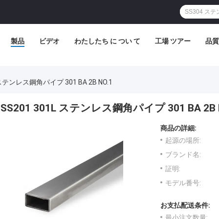
製品
ビデオ
わたしたち に つい て
工場 ツアー
品質
 ステンレス鋼角パイプ 301 BA 2B NO.1
SS201 301L ステンレス鋼角パイプ 301 BA 2B 
商品の詳細:
起源の場所:
ブランド名:
証明:
モデル番号:
お支払配送条件:
最小注文数量: