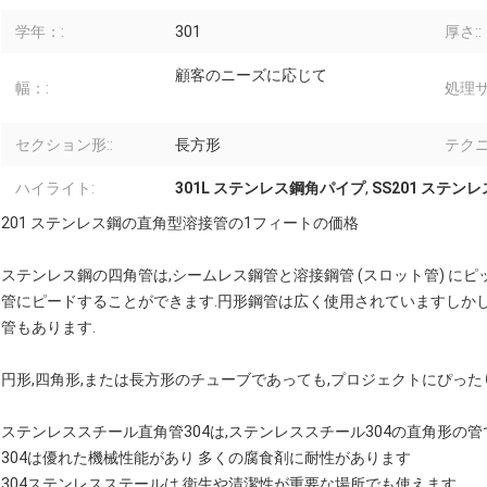
学年：:
301
厚さ::
顧客のニーズに応じて
幅：:
処理サ
セクション形::
長方形
テクニ
ハイライト:
301L ステンレス鋼角パイプ
,
SS201 ステン
201 ステンレス鋼の直角型溶接管の1フィートの価格
ステンレス鋼の四角管は,シームレス鋼管と溶接鋼管 (スロット管) にピ
管にピードすることができます.円形鋼管は広く使用されていますしかし,
管もあります.
円形,四角形,または長方形のチューブであっても,プロジェクトにぴったり
ステンレススチール直角管304は,ステンレススチール304の直角形の管
304は優れた機械性能があり 多くの腐食剤に耐性があります
304ステンレスステールは 衛生や清潔性が重要な場所でも使えます