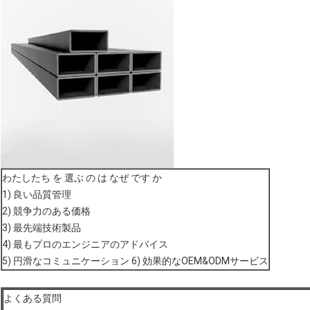
わたしたち を 選ぶ の は なぜ です か
1) 良い品質管理
2) 競争力のある価格
3) 最先端技術製品
4) 最もプロのエンジニアのアドバイス
5) 円滑なコミュニケーション 6) 効果的なOEM&ODMサービス
よくある質問