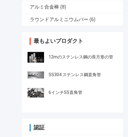
アルミ合金棒
(8)
ラウンドアルミニウムバー
(6)
最もよいプロダクト
12mのステンレス鋼の長方形の管
SS304 ステンレス鋼直角管
6インチSS直角管
認証